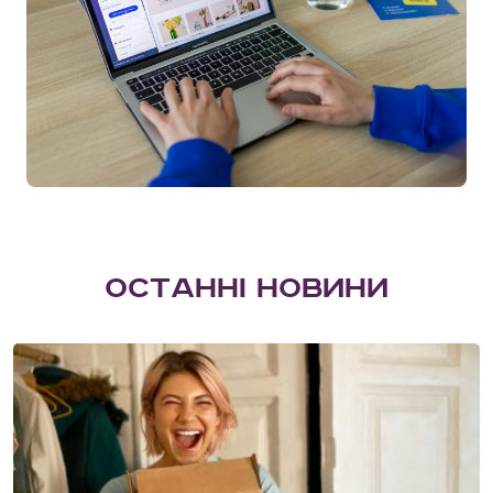
О
с
т
а
н
н
і
н
о
в
и
н
и