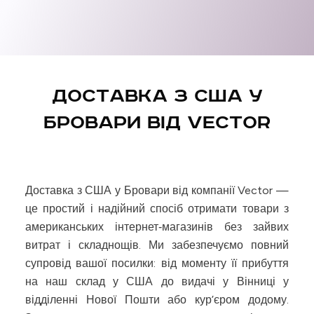
Д
о
с
т
а
в
к
а
з
С
Ш
А
у
Б
р
о
в
а
р
и
в
і
д
V
e
c
t
o
r
Доставка з США у Бровари від компанії Vector —
це простий і надійний спосіб отримати товари з
американських інтернет‑магазинів без зайвих
витрат і складнощів. Ми забезпечуємо повний
супровід вашої посилки: від моменту її прибуття
на наш склад у США до видачі у Вінниці у
відділенні Нової Пошти або кур’єром додому.