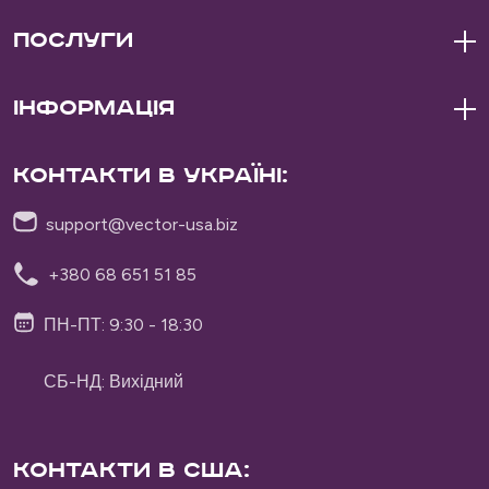
Послуги
Інформація
Контакти в Україні:
support@vector-usa.biz
+380 68 651 51 85
ПН-ПТ: 9:30 - 18:30
СБ-НД: Вихідний
Контакти в США:
Vector Delivery