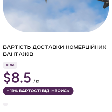
В
а
р
т
і
с
т
ь
д
о
с
т
а
в
к
и
к
о
м
е
р
ц
і
й
н
и
х
в
а
н
т
а
ж
і
в
Авіа
$8.5
/ кг
+ 13% вартості від інвойсу