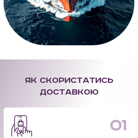
Я
к
с
к
о
р
и
с
т
а
т
и
с
ь
д
о
с
т
а
в
к
о
ю
01