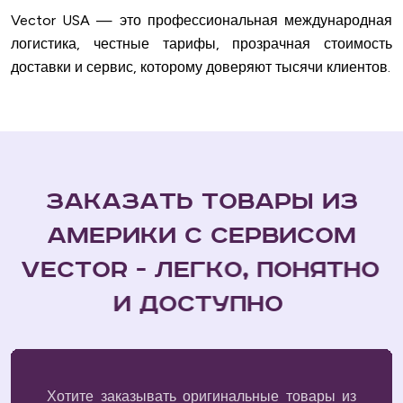
Vector USA — это профессиональная международная
логистика, честные тарифы, прозрачная стоимость
доставки и сервис, которому доверяют тысячи клиентов.
З
а
к
а
з
а
т
ь
т
о
в
а
р
ы
и
з
А
м
е
р
и
к
и
с
с
е
р
в
и
с
о
м
V
e
c
t
o
r
-
л
е
г
к
о
,
п
о
н
я
т
н
о
и
д
о
с
т
у
п
н
о
Хотите заказывать оригинальные товары из