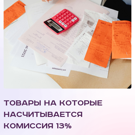
Т
о
в
а
р
ы
н
а
к
о
т
о
р
ы
е
н
а
с
ч
и
т
ы
в
а
е
т
с
я
к
о
м
и
с
с
и
я
1
3
%