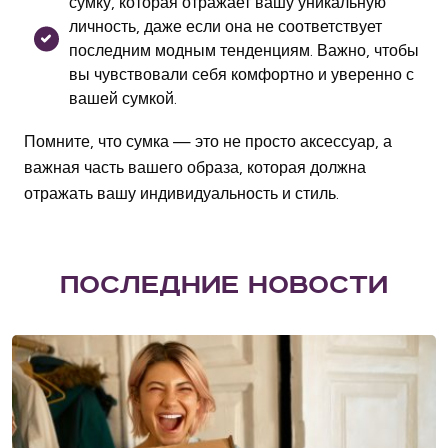
сумку, которая отражает вашу уникальную
личность, даже если она не соответствует
последним модным тенденциям. Важно, чтобы
вы чувствовали себя комфортно и уверенно с
вашей сумкой.
Помните, что сумка — это не просто аксессуар, а
важная часть вашего образа, которая должна
отражать вашу индивидуальность и стиль.
П
о
с
л
е
д
н
и
е
н
о
в
о
с
т
и