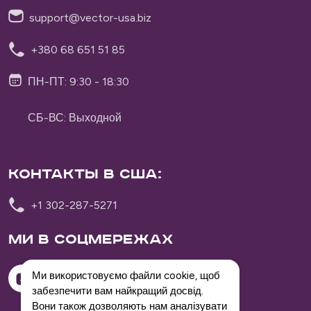
support@vector-usa.biz
+380 68 651 51 85
ПН-ПТ: 9:30 - 18:30
СБ-ВС: Выходной
Контакты в США:
Vector Delivery
+1 302-287-5271
Ми в соцмережах
Ми використовуємо файли cookie, щоб
забезпечити вам найкращий досвід.
Вони також дозволяють нам аналізувати